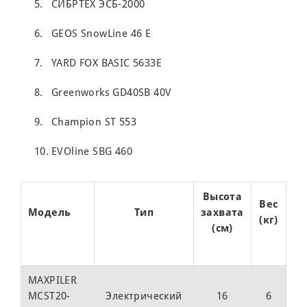
СИБРТЕХ ЭСБ-2000
GEOS SnowLine 46 E
YARD FOX BASIC 5633Е
Greenworks GD40SB 40V
Champion ST 553
EVOline SBG 460
Высота
Вес
Модель
Тип
захвата
Ц
(кг)
(см)
(
MAXPILER
MCST20-
Электрический
16
6
11