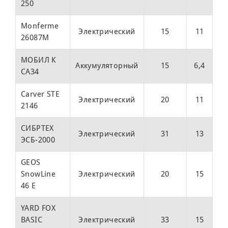
250
Monferme
Электрический
15
11
26087M
12
МОБИЛ К
Аккумуляторный
15
6,4
CA34
12
Carver STE
Электрический
20
11
2146
13
СИБРТЕХ
Электрический
31
13
ЭСБ-2000
14
GEOS
SnowLine
Электрический
20
15
17
46 E
YARD FOX
BASIC
Электрический
33
15
23