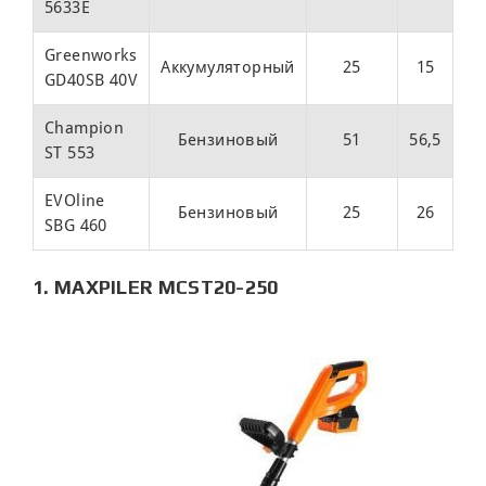
5633Е
Greenworks
Аккумуляторный
25
15
GD40SB 40V
25
Champion
Бензиновый
51
56,5
ST 553
43
EVOline
Бензиновый
25
26
SBG 460
45
1. MAXPILER MCST20-250