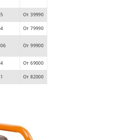
45
От 39990
84
От 79990
106
От 99900
74
От 69000
81
От 82000