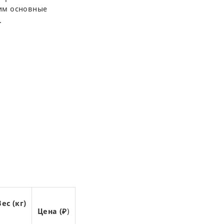
рим основные
.
Вес (кг)
Цена (₽
)