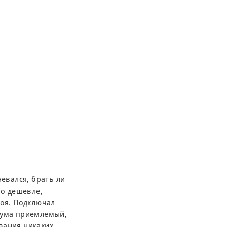
невался, брать ли
но дешевле,
тоя. Подключал
шума приемлемый,
вания никаких