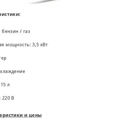
ристики:
 бензин / газ
я мощность: 3,5 кВт
тер
охлаждение
15 л
 220 В
еристики и цены