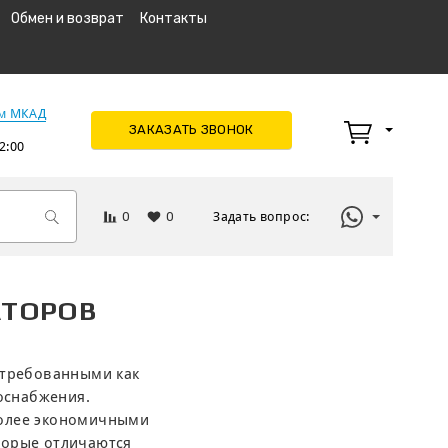
Обмен и возврат
Контакты
км МКАД
ЗАКАЗАТЬ ЗВОНОК
2:00
0
0
Задать вопрос:
АТОРОВ
стребованными как
госнабжения.
 более экономичными
торые отличаются