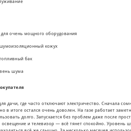
луживание
 для очень мощного оборудования
 шумоизоляционный кожух
топливный бак
овень шума
покупателя
для дачи, где часто отключают электричество. Сначала сом
но в итоге остался очень доволен. На газе работает замет
льзовать долго. Запускается без проблем даже после прос
, освещение и телевизор — всё тянет спокойно. Уровень 
аходиться всё же слышно. За несколько месяцев использо