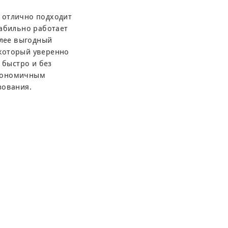
 отлично подходит
табильно работает
олее выгодный
 который уверенно
 быстро и без
экономичным
зования.