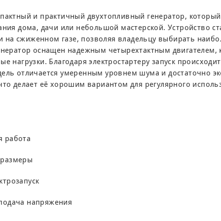
мпактный и практичный двухтопливный генератор, который
ания дома, дачи или небольшой мастерской. Устройство с
к и на сжиженном газе, позволяя владельцу выбирать наиб
Генератор оснащен надежным четырехтактным двигателем,
ые нагрузки. Благодаря электростартеру запуск происходит
дель отличается умеренным уровнем шума и достаточно 
что делает её хорошим вариантом для регулярного исполь
я работа
 размеры
ктрозапуск
подача напряжения