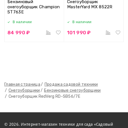
Бензиновый
Снегоуборщик
снегоуборщик Champion
MasterYard MX 8522R
ST763E
В наличии
В наличии
84 990 ₽
101 990 ₽
Главная страница
Продажа садовой техники
Снегоуборщики
Бензиновые снегоуборщики
Снегоуборщик RedVerg RD-SB56/7E
© 2026. Интернет-магазин техники для сада «Садовый