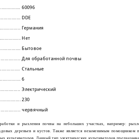
60096
DDE
Германия
Нет
Бытовое
Для обработанной почвы
Стальные
6
Электрический
230
червячный
работки и рыхления почвы на небольших участках, например: рыхле
лодовых деревьев и кустов. Также является незаменимым помощником 
вых культиваторов. Данный тип электрических культиваторов предназначе