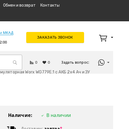
Обмен и возврат
Контакты
км МКАД
ЗАКАЗАТЬ ЗВОНОК
2:00
0
0
Задать вопрос:
муляторная Worx WG779E.1 с АКБ 2х4 Ач и ЗУ
Наличие:
В наличии
Доставим:
завтра
*