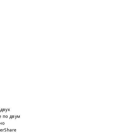
 двух
е по двум
но
erShare