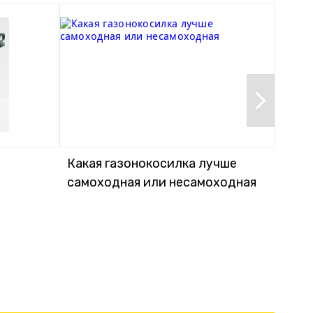
Какая газонокосилка лучше
Кака
самоходная или несамоходная
элек
акку