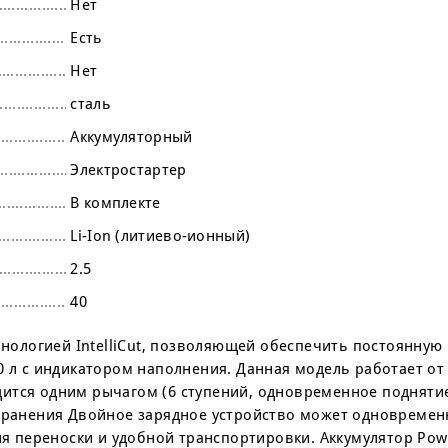
Нет
Есть
Нет
сталь
Аккумуляторный
Электростартер
В комплекте
Li-Ion (литиево-ионный)
2.5
40
ехнологией IntelliCut, позволяющей обеспечить постоянную
0 л с индикатором наполнения. Данная модель работает от
ится одним рычагом (6 ступений, одновременное подняти
 хранения Двойное зарядное устройство может одновремен
для переноски и удобной транспортировки. Аккумулятор Pow