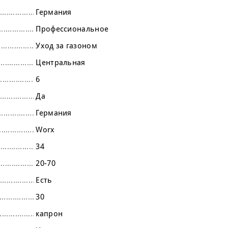
Германия
Профессиональное
Уход за газоном
Центральная
6
Да
Германия
Worx
34
20-70
Есть
30
капрон