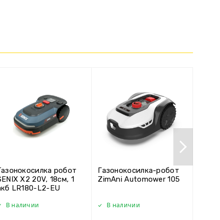
Газонокосилка робот
Газонокосилка-робот
Газон
SENIX X2 20V, 18см, 1
ZimAni Automower 105
SENIX
акб LR180-L2-EU
акб, 
В наличии
В наличии
В н