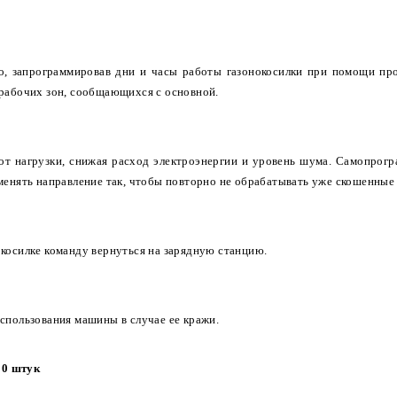
о, запрограммировав дни и часы работы газонокосилки при помощи пр
 рабочих зон, сообщающихся с основной.
от нагрузки, снижая расход электроэнергии и уровень шума. Самопрог
менять направление так, чтобы повторно не обрабатывать уже скошенные 
окосилке команду вернуться на зарядную станцию.
спользования машины в случае ее кражи.
00 штук