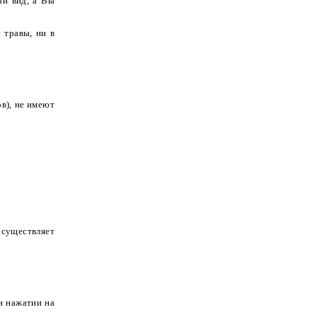
ый вид, а Вы
 травы, ни в
в), не имеют
осуществляет
и нажатии на