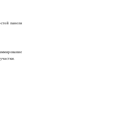
остой панели
раммирование
участки.