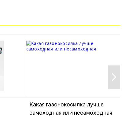
Какая газонокосилка лучше
Кака
самоходная или несамоходная
элек
акку