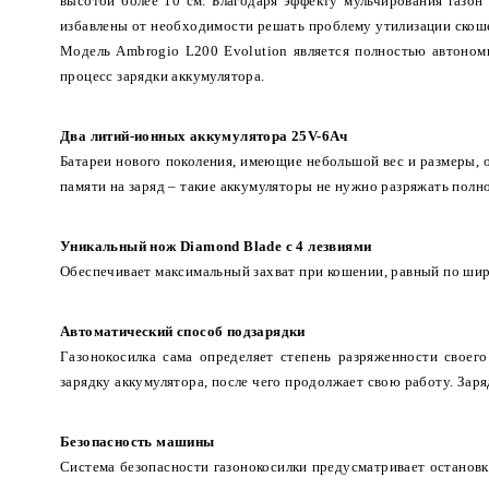
высотой более 10 см. Благодаря эффекту мульчирования газон
избавлены от необходимости решать проблему утилизации скош
Модель Ambrogio L200 Evolution является полностью автономн
процесс зарядки аккумулятора.
Два литий-ионных аккумулятора 25V-6Ач
Батареи нового поколения, имеющие небольшой вес и размеры, 
памяти на заряд – такие аккумуляторы не нужно разряжать полн
Уникальный нож Diamond Blade с 4 лезвиями
Обеспечивает максимальный захват при кошении, равный по шири
Автоматический способ подзарядки
Газонокосилка сама определяет степень разряженности своег
зарядку аккумулятора, после чего продолжает свою работу. Заря
Безопасность машины
Система безопасности газонокосилки предусматривает остановк