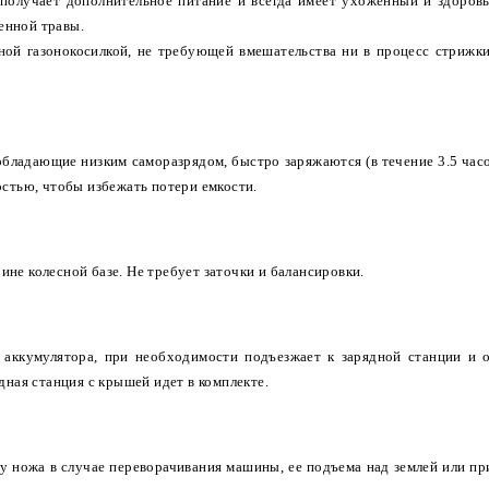
 получает дополнительное питание и всегда имеет ухоженный и здоров
енной травы.
ой газонокосилкой, не требующей вмешательства ни в процесс стрижки
обладающие низким саморазрядом, быстро заряжаются (в течение 3.5 часо
остью, чтобы избежать потери емкости.
не колесной базе. Не требует заточки и балансировки.
о аккумулятора, при необходимости подъезжает к зарядной станции и 
дная станция с крышей идет в комплекте.
у ножа в случае переворачивания машины, ее подъема над землей или пр