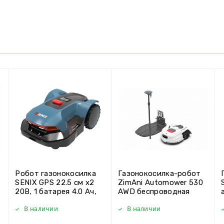
Робот газонокосилка
Газонокосилка-робот
SENIX GPS 22.5 см х2
ZimAni Automower 530
20В, 1 батарея 4.0 Ач,
AWD беспроводная
Зарядная станция
LR225-H-EU
В наличии
В наличии