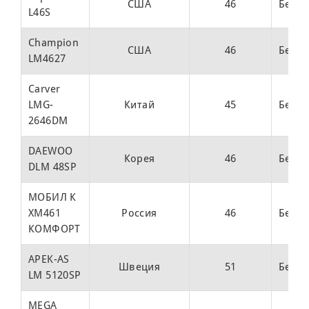
США
46
Бенз
L46S
Champion
США
46
Бенз
LM4627
Carver
LMG-
Китай
45
Бенз
2646DM
DAEWOO
Корея
46
Бенз
DLM 48SP
МОБИЛ К
XM461
Россия
46
Бенз
КОМФОРТ
APEK-AS
Швеция
51
Бенз
LM 5120SP
MEGA