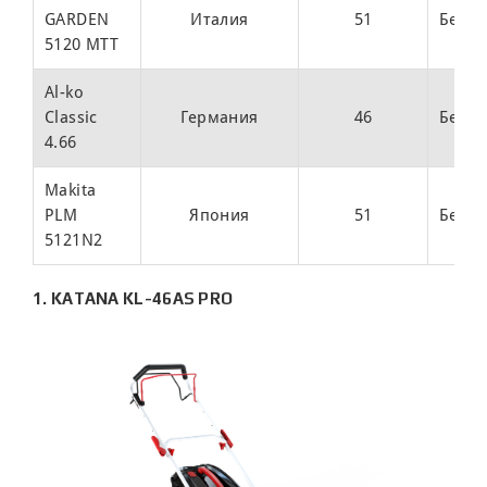
GARDEN
Италия
51
Бенз
5120 MTT
Al-ko
Classic
Германия
46
Бенз
4.66
Makita
PLM
Япония
51
Бенз
5121N2
1. KATANA KL-46AS PRO