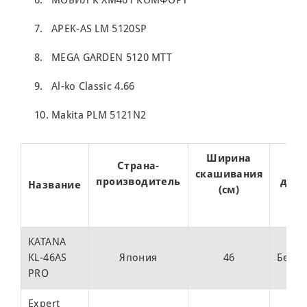
МОБИЛ К XM461 КОМФОРТ
APEK-AS LM 5120SP
MEGA GARDEN 5120 MTT
Al-ko Classic 4.66
Makita PLM 5121N2
Ширина
Страна-
Т
скашивания
производитель
двиг
Название
(см)
KATANA
KL-46AS
Япония
46
Бенз
PRO
Expert