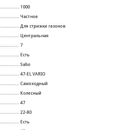
1000
Частное
Для стрижки газонов
Центральная
7
Есть
Sabo
47-EL VARIO
Самоходный
Колесный
47
22-80
Есть