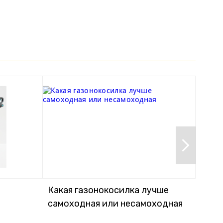
Какая газонокосилка лучше
Кака
самоходная или несамоходная
элек
акку