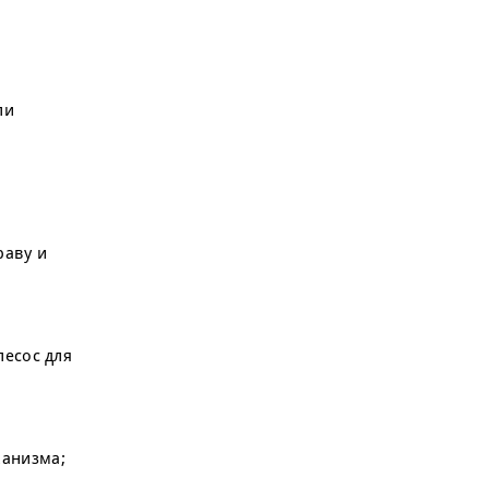
ли
раву и
лесос для
ханизма;