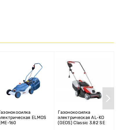
Газонокосилка
Газонокосилка
Газон
электрическая ELMOS
электрическая AL-KO
элек
EME-160
(GEOS) Classic 3.82 SE
DLM 