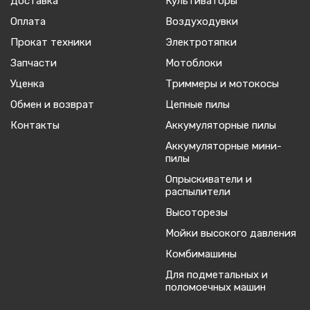
Доставка
Культиваторы
Оплата
Воздуходувки
Прокат техники
Электротяпки
Запчасти
Мотоблоки
Уценка
Триммеры и мотокосы
Обмен и возврат
Цепные пилы
Контакты
Аккумуляторные пилы
Аккумуляторные мини-
пилы
Опрыскиватели и
распылители
Высоторезы
Мойки высокого давления
Комбимашины
Для подметальных и
поломоечных машин