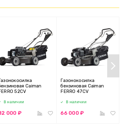
Газонокосилка
Газонокосилка
Газон
бензиновая Caiman
бензиновая Caiman
бензи
FERRO 52CV
FERRO 47CV
FERR
В наличии
В наличии
В н
82 000 ₽
66 000 ₽
93 0