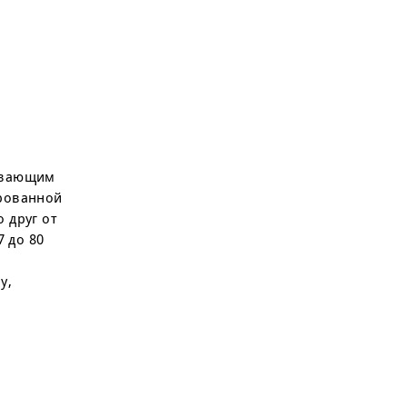
чивающим
ированной
 друг от
7 до 80
у,