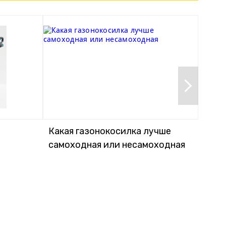
Какая газонокосилка лучше
Кака
самоходная или несамоходная
элек
акку