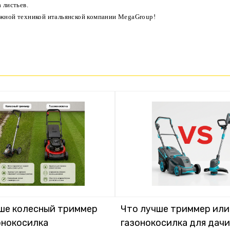
 листьев.
ежной техникой итальянской компании MegaGroup!
ше колесный триммер
Что лучше триммер или
онокосилка
газонокосилка для дачи