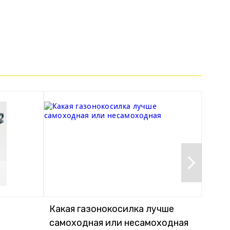
Какая газонокосилка лучше
Кака
самоходная или несамоходная
элек