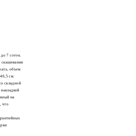
до 7 соток.
ы скашивания
жать, объем
46,5 см.
со складной
 накладкой
енный на
, что
арантийных
орки