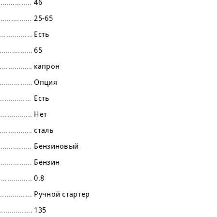
46
25-65
Есть
65
капрон
Опция
Есть
Нет
сталь
Бензиновый
Бензин
0.8
Ручной стартер
135