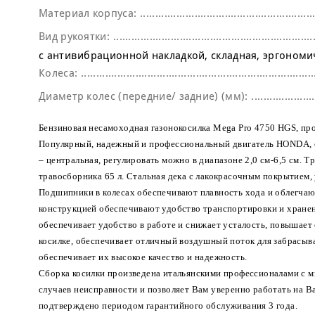
Материал корпуса:
Вид рукоятки:
с антивибрационной накладкой
складная
эргономи
Колеса:
Диаметр колес (передние/ задние) (мм):
Бензиновая несамоходная газонокосилка Mega Pro 4750 HGS, пр
Популярный, надежный и профессиональный двигатель HONDA, о
– центральная, регулировать можно в диапазоне 2,0 см-6,5 см. 
травосборника 65 л. Стальная дека с лакокрасочным покрытием, 
Подшипники в колесах обеспечивают плавность хода и облегчают
конструкцией обеспечивают удобство транспортировки и хранен
обеспечивает удобство в работе и снижает усталость, повышае
косилке, обеспечивает отличный воздушный поток для забрасыва
обеспечивает их высокое качество и надежность.
Сборка косилки произведена итальянскими профессионалами с 
случаев неисправности и позволяет Вам уверенно работать на В
подтверждено периодом гарантийного обслуживания 3 года.