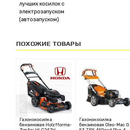
лучших косилок с
электрозапуском
(автозапуском)
ПОХОЖИЕ ТОВАРЫ
Газонокосилка
Газонокосилка
бензиновая Holzfforma-
бензиновая Oleo-Mac G
ZimAni HLC247H
53 TBX AllRoad Plus 4