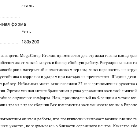
сталь
чная форма
Есть
180х200
оизводства MegaGroup Италия, применяется для стрижки газона площадью 
беспечивает легкий запуск и бесперебойную работу. Регулировка высот
Травосборник матерчатый с пластиковым верхом, легко переносить и выгру
устойчива к коррозии и ударам при наездах на препятствия. Ширина деки 
 работу. Небольшая масса газонокосилки 27 кг и эргономичная рукоятка 
ия. Эргономичная антивибрационная ручка управления косилкой с мягкой
т общее ощущение комфорта. Нож, произведенный во Франции и установл
ния травы в травосборник.Все компоненты косилки изготовлены в Европе
многолетним опытом работы, что практически исключает возникновение г
ашем участке, не задумываясь о близости сервисного центра. Качество сб