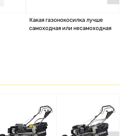
Какая газонокосилка лучше
Кака
самоходная или несамоходная
элек
акку