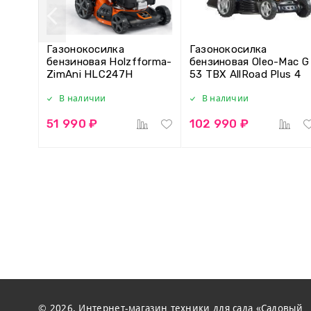
Газонокосилка
Газонокосилка
бензиновая Holzfforma-
бензиновая Oleo-Mac G
ZimAni HLC247H
53 TBX AllRoad Plus 4
В наличии
В наличии
51 990 ₽
102 990 ₽
© 2026. Интернет-магазин техники для сада «Садовый