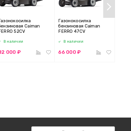
Газонокосилка
Газонокосилка
Газон
бензиновая Caiman
бензиновая Caiman
бензи
FERRO 52CV
FERRO 47CV
FERR
В наличии
В наличии
В н
82 000 ₽
66 000 ₽
93 0