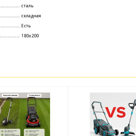
сталь
складная
Есть
180х200