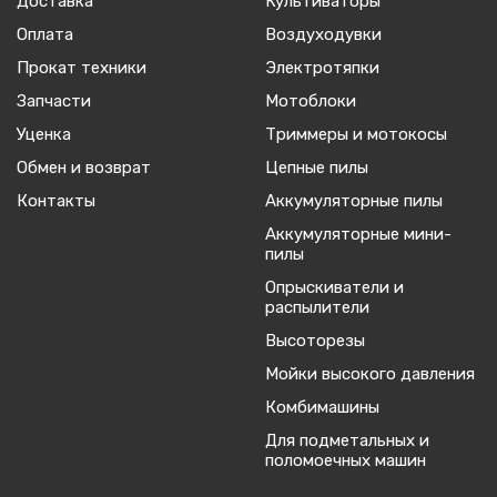
Доставка
Культиваторы
Оплата
Воздуходувки
Прокат техники
Электротяпки
Запчасти
Мотоблоки
Уценка
Триммеры и мотокосы
Обмен и возврат
Цепные пилы
Контакты
Аккумуляторные пилы
Аккумуляторные мини-
пилы
Опрыскиватели и
распылители
Высоторезы
Мойки высокого давления
Комбимашины
Для подметальных и
поломоечных машин