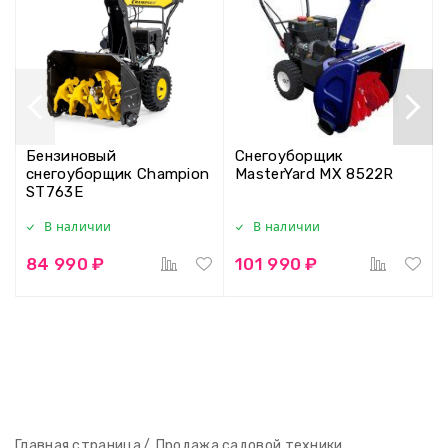
Бензиновый
Снегоуборщик
снегоуборщик Champion
MasterYard MX 8522R
ST763E
В наличии
В наличии
84 990 ₽
101 990 ₽
Главная страница
Продажа садовой техники