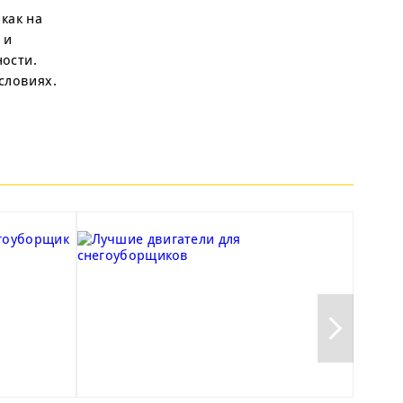
как на
 и
ости.
словиях.