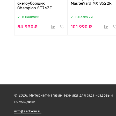
снегоуборщик
MasterYard MX 8522R
Champion ST763E
В наличии
В наличии
84 990 ₽
101 990 ₽
© 2026. Интернет-магазин техники для сада «Садовый
помощник»
info@sadpom.ru