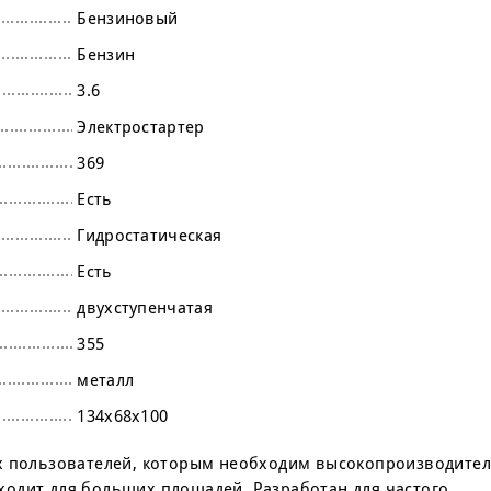
Бензиновый
Бензин
3.6
Электростартер
369
Есть
Гидростатическая
Есть
двухступенчатая
355
металл
134х68х100
ых пользователей, которым необходим высокопроизводите
одит для больших площадей. Разработан для частого