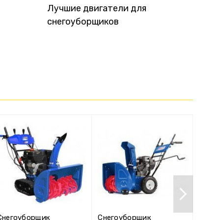
Лучшие двигатели для
Чем 
снегоуборщиков
снег
снег
выбр
Снегоуборщик
Снегоуборщик
Снег