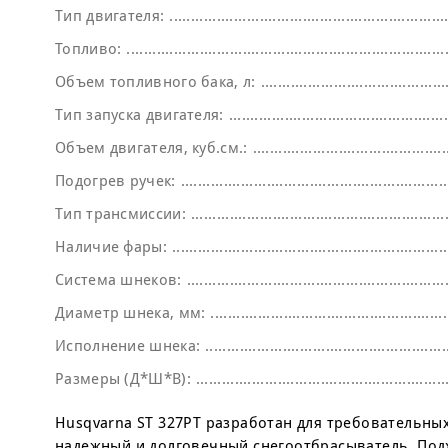
Тип двигателя:
Топливо:
Объем топливного бака, л:
Тип запуска двигателя:
Объем двигателя, куб.см.:
Подогрев ручек:
Тип трансмиссии:
Наличие фары:
Система шнеков:
Диаметр шнека, мм:
Исполнение шнека:
Размеры (Д*Ш*В):
Husqvarna ST 327PT разработан для требовательн
надежный и долговечный снегоотбрасыватель. Подх