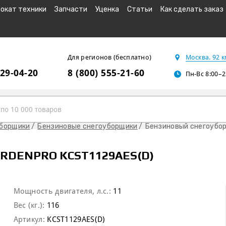
окат техники
Запчасти
Уценка
Статьи
Как сделать заказ
Для регионов (бесплатно)
Москва. 92 
229-04-20
8 (800) 555-21-60
Пн-Вс 8:00–2
уборщики
Бензиновые снегоуборщики
Бензиновый снегоубор
DENPRO KCST1129AES(D)
Мощность двигателя, л.с.:
11
Вес (кг.):
116
Артикул:
KCST1129AES(D)