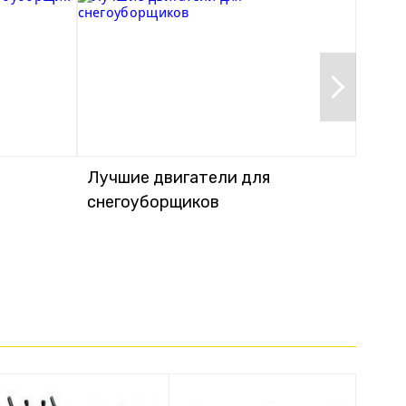
Лучшие двигатели для
Чем 
снегоуборщиков
снег
снег
выбр