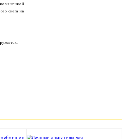
в повышенной
ого снега на
рукояток.