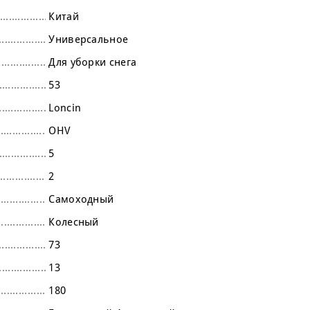
Китай
Универсальное
Для уборки снега
53
Loncin
OHV
5
2
Самоходный
Колесный
73
13
180