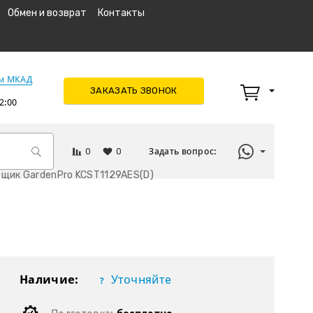
Обмен и возврат
Контакты
км МКАД
ЗАКАЗАТЬ ЗВОНОК
2:00
0
0
Задать вопрос:
щик GardenPro KCST1129AES(D)
Наличие:
Уточняйте