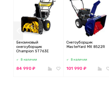
Бензиновый
Снегоуборщик
снегоуборщик
MasterYard MX 8522R
Champion ST763E
В наличии
В наличии
84 990 ₽
101 990 ₽