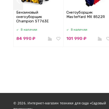
Бензиновый
Снегоуборщик
снегоуборщик
MasterYard MX 8522R
Champion ST763E
В наличии
В наличии
84 990 ₽
101 990 ₽
© 2026. Интернет-магазин техники для сада «Садовый
помощник»