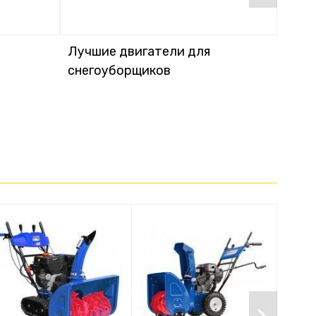
Лучшие двигатели для
Чем 
снегоуборщиков
снег
снег
выбр