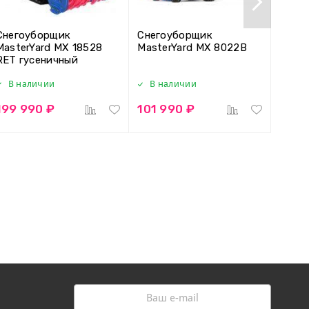
Снегоуборщик
Снегоуборщик
Снег
MasterYard MX 18528
MasterYard MX 8022B
Maste
RET гусеничный
В наличии
В наличии
В н
199 990 ₽
101 990 ₽
138 