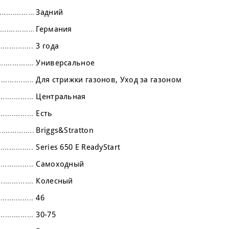
Задний
Германия
3 года
Универсальное
Для стрижки газонов
Уход за газоном
Центральная
Есть
Briggs&Stratton
Series 650 E ReadyStart
Самоходный
Колесный
46
30-75