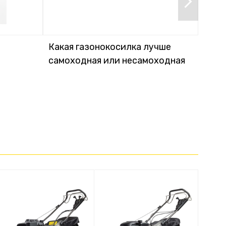
Какая газонокосилка лучше
Кака
самоходная или несамоходная
элек
акку