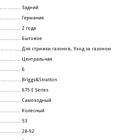
Задний
Германия
2 года
Бытовое
Для стрижки газонов
Уход за газоном
Центральная
6
Briggs&Stratton
675 E Series
Самоходный
Колесный
53
28-92