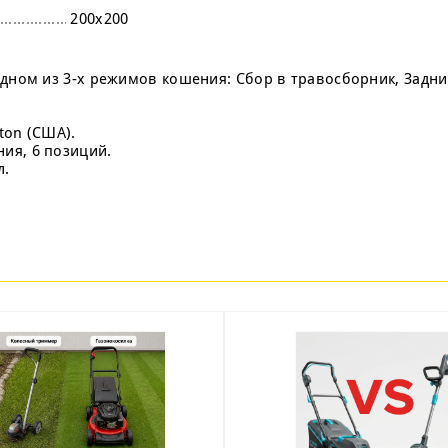
200х200
 одном из 3-х режимов кошения: Сбор в травосборник, Задн
ton (США).
ия, 6 позиций.
л.