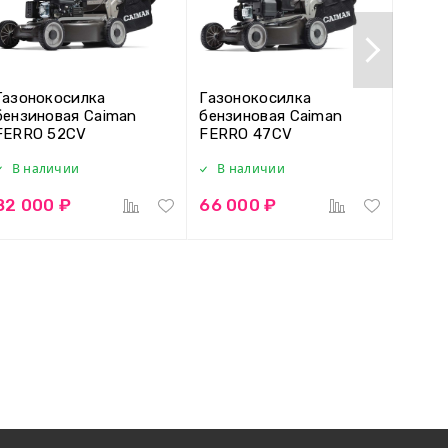
Газонокосилка
Газонокосилка
Газон
бензиновая Caiman
бензиновая Caiman
бензи
FERRO 52CV
FERRO 47CV
FERR
В наличии
В наличии
В н
82 000 ₽
66 000 ₽
93 0