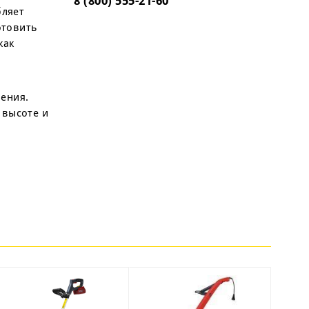
8 (800) 555-21-60
бляет
отовить
как
ения.
 высоте и