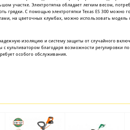
ьшом участке. Электротяпка обладает легким весом, потре
лоть грядки. С помощью электротяпки Texas ES 300 можно г
стами, на цветочных клумбах, можно использовать модель 
надежную изоляцию и систему защиты от случайного включ
ы с культиватором благодаря возможности регулировки по
требует особого обслуживания.