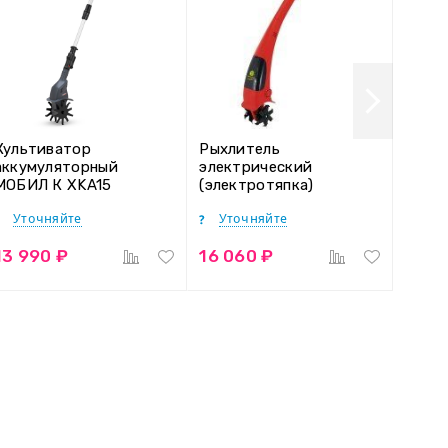
Культиватор
Рыхлитель
аккумуляторный
электрический
МОБИЛ К XKA15
(электротяпка)
КОМФОРТ 20 Вольт с
Eurosystems Lucciola
Уточняйте
Уточняйте
аккумулятором 4 Ач и
зарядным устройством
13 990 ₽
16 060 ₽