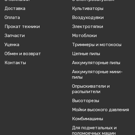
Доставка
Культиваторы
Оплата
Воздуходувки
Прокат техники
Электротяпки
Запчасти
Мотоблоки
Уценка
Триммеры и мотокосы
Обмен и возврат
Цепные пилы
Контакты
Аккумуляторные пилы
Аккумуляторные мини-
пилы
Опрыскиватели и
распылители
Высоторезы
Мойки высокого давления
Комбимашины
Для подметальных и
поломоечных машин