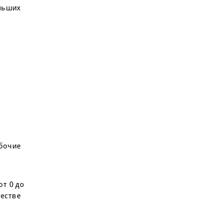
ольших
абочие
т 0 до
честве