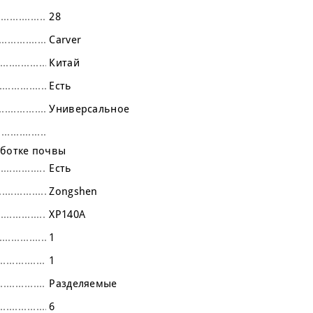
28
Carver
Китай
Есть
Универсальное
аботке почвы
Есть
Zongshen
XP140A
1
1
Разделяемые
6