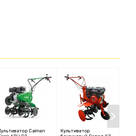
Культиватор Caiman
Культиватор
Культ