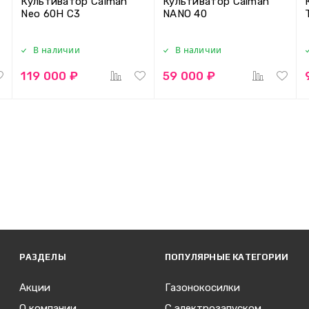
Культиватор Caiman
Культиватор Caiman
Neo 60H C3
NANO 40
В наличии
В наличии
119 000 ₽
59 000 ₽
РАЗДЕЛЫ
ПОПУЛЯРНЫЕ КАТЕГОРИИ
Акции
Газонокосилки
О компании
С электрозапуском