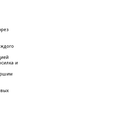
фрез
аждого
цией
осилка и
таршим
овых