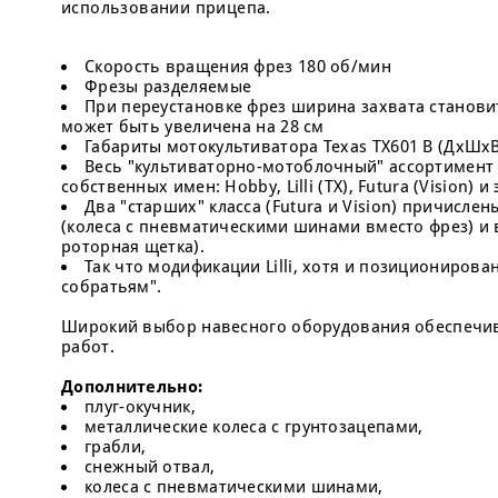
использовании прицепа.
Скорость вращения фрез 180 об/мин
Фрезы разделяемые
При переустановке фрез ширина захвата станови
может быть увеличена на 28 см
Габариты мотокультиватора Texas TX601 B (ДхШхВ
Весь "культиваторно-мотоблочный" ассортимент 
собственных имен: Hobby, Lilli (TX), Futura (Vision) и
Два "старших" класса (Futura и Vision) причисл
(колеса с пневматическими шинами вместо фрез) и 
роторная щетка).
Так что модификации Lilli, хотя и позициониров
собратьям".
Широкий выбор навесного оборудования обеспечив
работ.
Дополнительно:
плуг-окучник,
металлические колеса с грунтозацепами,
грабли,
снежный отвал,
колеса с пневматическими шинами,