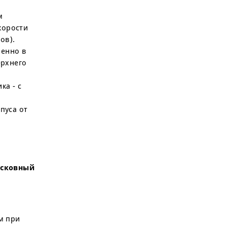
м
корости
ов).
бенно в
ерхнего
а - с
пуса от
осковный
м при