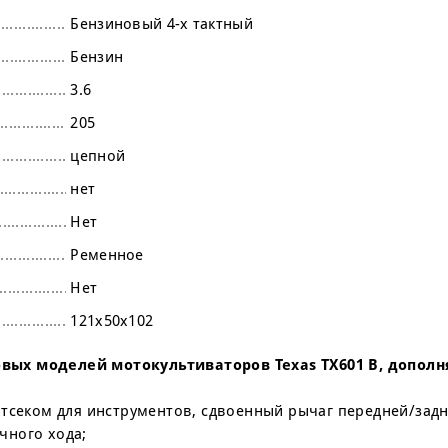
Бензиновый 4-х тактный
Бензин
3.6
205
цепной
нет
Нет
Ременное
Нет
121х50х102
вых моделей мотокультиваторов Texas TX601 B, допол
 с отсеком для инструментов, сдвоенный рычаг передней/зад
чного хода;