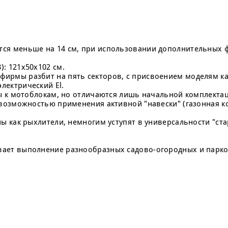
тся меньше на 14 см, при использовании дополнительных 
): 121x50x102 см.
фирмы разбит на пять секторов, с присвоением моделям к
 электрический El.
ены к мотоблокам, но отличаются лишь начальной комплекта
возможностью применения активной "навески" (газонная к
аны как рыхлители, немногим уступят в универсальности "с
ает выполнение разнообразных садово-огородных и парк