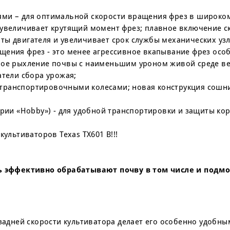
ями – для оптимальной скорости вращения фрез в широко
 увеличивает крутящий момент фрез; плавное включение с
ты двигателя и увеличивает срок службы механических узл
щения фрез - это менее агрессивное вкапывание фрез осо
чное рыхление почвы с наименьшим уроном живой среде в
атели сбора урожая;
транспортировочными колесами; новая конструкция сошник
ерии «Hobby») - для удобной транспортировки и защиты кор
культиваторов Texas TX601 B!!!
 эффективно обрабатывают почву в том числе и подм
 задней скорости культиватора делает его особенно удобны