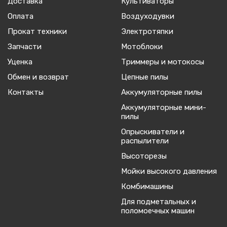
Доставка
Культиваторы
Оплата
Воздуходувки
Прокат техники
Электротяпки
Запчасти
Мотоблоки
Уценка
Триммеры и мотокосы
Обмен и возврат
Цепные пилы
Контакты
Аккумуляторные пилы
Аккумуляторные мини-
пилы
Опрыскиватели и
распылители
Высоторезы
Мойки высокого давления
Комбимашины
Для подметальных и
поломоечных машин