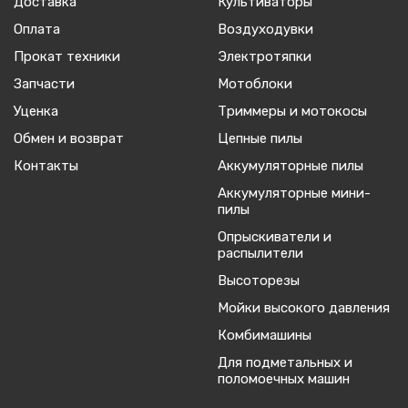
Доставка
Культиваторы
Оплата
Воздуходувки
Прокат техники
Электротяпки
Запчасти
Мотоблоки
Уценка
Триммеры и мотокосы
Обмен и возврат
Цепные пилы
Контакты
Аккумуляторные пилы
Аккумуляторные мини-
пилы
Опрыскиватели и
распылители
Высоторезы
Мойки высокого давления
Комбимашины
Для подметальных и
поломоечных машин