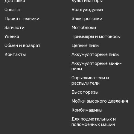
Доставка
Культиваторы
Оплата
Воздуходувки
Прокат техники
Электротяпки
Запчасти
Мотоблоки
Уценка
Триммеры и мотокосы
Обмен и возврат
Цепные пилы
Контакты
Аккумуляторные пилы
Аккумуляторные мини-
пилы
Опрыскиватели и
распылители
Высоторезы
Мойки высокого давления
Комбимашины
Для подметальных и
поломоечных машин