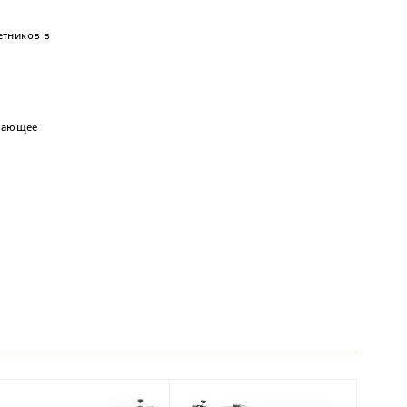
етников в
елающее