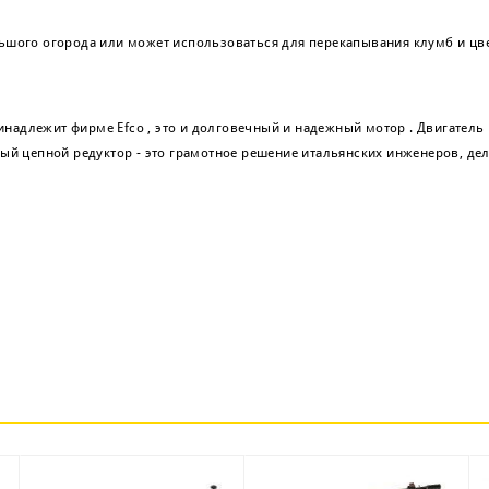
ольшого огорода или может использоваться для перекапывания клумб и цв
инадлежит фирме Efco , это и долговечный и надежный мотор . Двигатель
ый цепной редуктор - это грамотное решение итальянских инженеров, д