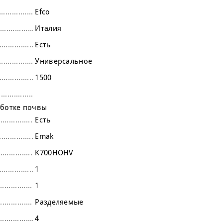
Efco
Италия
Есть
Универсальное
1500
аботке почвы
Есть
Emak
K700HOHV
1
1
Разделяемые
4