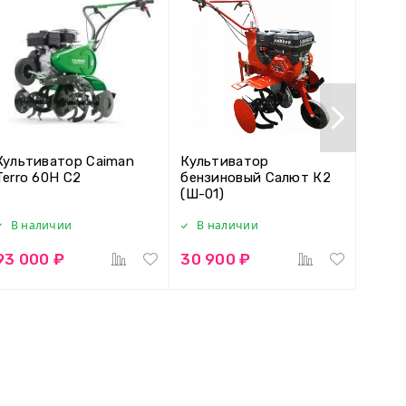
Культиватор Caiman
Культиватор
Культ
Terro 60H C2
бензиновый Салют К2
ТМЗ-
(Ш-01)
Тарпа
В наличии
В наличии
В н
93 000 ₽
30 900 ₽
39 9