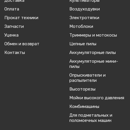
Доставка
Культиваторы
Оплата
Воздуходувки
Прокат техники
Электротяпки
Запчасти
Мотоблоки
Уценка
Триммеры и мотокосы
Обмен и возврат
Цепные пилы
Контакты
Аккумуляторные пилы
Аккумуляторные мини-
пилы
Опрыскиватели и
распылители
Высоторезы
Мойки высокого давления
Комбимашины
Для подметальных и
поломоечных машин