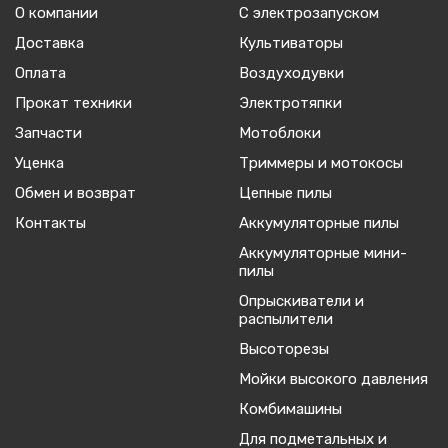
О компании
С электрозапуском
Доставка
Культиваторы
Оплата
Воздуходувки
Прокат техники
Электротяпки
Запчасти
Мотоблоки
Уценка
Триммеры и мотокосы
Обмен и возврат
Цепные пилы
Контакты
Аккумуляторные пилы
Аккумуляторные мини-
пилы
Опрыскиватели и
распылители
Высоторезы
Мойки высокого давления
Комбимашины
Для подметальных и