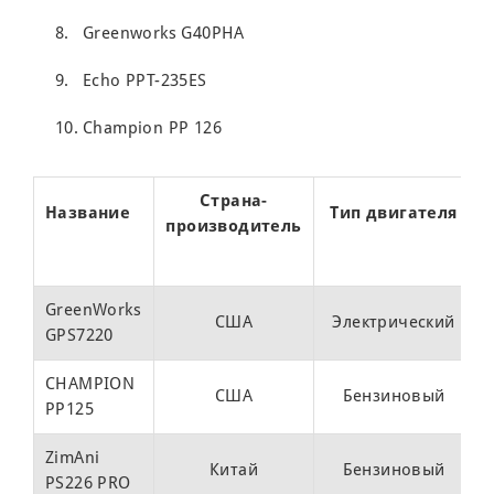
Greenworks G40PHA
Echo PPT-235ES
Champion PP 126
Страна-
Название
Тип двигателя
производитель
(
GreenWorks
США
Электрический
GPS7220
CHAMPION
США
Бензиновый
PP125
ZimAni
Китай
Бензиновый
PS226 PRO