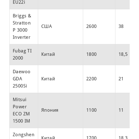
EU22i
2
Briggs &
Stratton
О
США
2600
38
P 3000
1
Inverter
Fubag TI
О
Китай
1800
18,5
2000
4
Daewoo
О
GDA
Китай
2200
21
4
2500Si
Mitsui
Power
О
Япония
1100
11
ECO ZM
2
1500 IM
Zongshen
О
Китай
1700
18,3