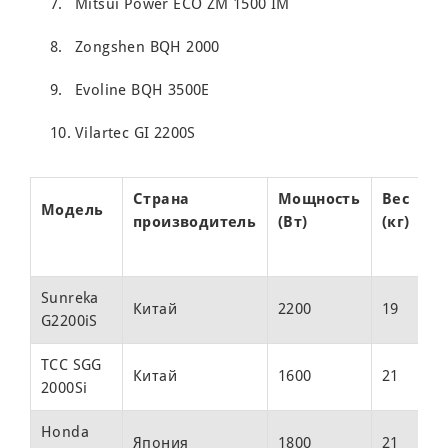
Mitsui Power ECO ZM 1500 IM
Zongshen BQH 2000
Evoline BQH 3500E
Vilartec GI 2200S
Страна
Мощность
Вес
Модель
Ц
производитель
(Вт)
(кг)
(₽
Sunreka
О
Китай
2200
19
G2200iS
2
ТСС SGG
О
Китай
1600
21
2000Si
4
Honda
О
Япония
1800
21