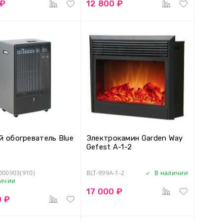
 ₽
12 800 ₽
й обогреватель Blue
Электрокамин Garden Way
Gefest A-1-2
000903(910)
BLT-999A-1-2
В наличии
личии
17 000 ₽
0 ₽