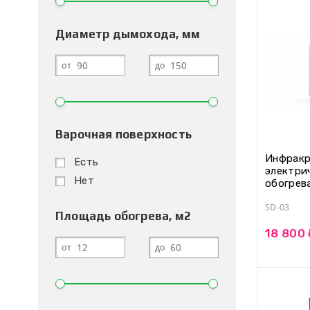
Диаметр дымохода, мм
от
до
Варочная поверхность
Инфракр
Есть
электри
Нет
обогрева
03
SD-03
Площадь обогрева, м2
18 800
от
до