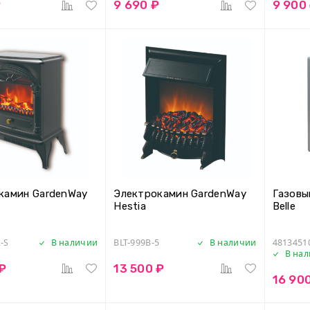
₽
9 690 ₽
9 900
камин GardenWay
Электрокамин GardenWay
Газовы
n
Hestia
Belle
-S
В наличии
BLT-999B-5
В наличии
4813451
В на
 ₽
13 500 ₽
16 90