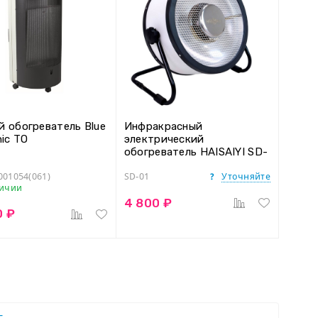
й обогреватель Blue
Инфракрасный
hic TO
электрический
обогреватель HAISAIYI SD-
01
Уточняйте
001054(061)
SD-01
личии
4 800 ₽
0 ₽