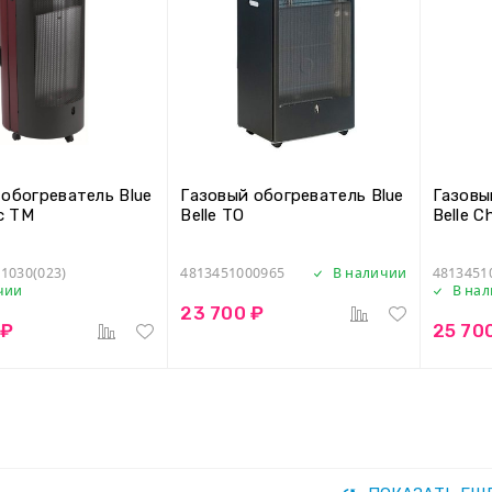
 обогреватель Blue
Газовый обогреватель Blue
Газовы
ic TM
Belle TO
Belle C
1030(023)
4813451000965
В наличии
4813451
чии
В на
23 700 ₽
 ₽
25 70