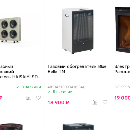
асный
Газовый обогреватель Blue
Электр
ческий
Belle TM
Panora
тель HAISAIYI SD-
В наличии
4813451000941(934)
BLT-999A
В наличии
 ₽
19 00
18 900 ₽