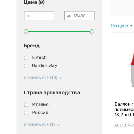
Цена (₽)
от
до
По цене
Бренд
Elitech
Garden Way
показать все (10)
Страна производства
Баллон 
Италия
полимер
Россия
13,7 л (
Composi
показать все (1)
ACE13.7R