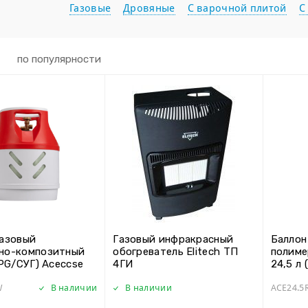
Газовые
Дровяные
С варочной плитой
С
по популярности
газовый
Газовый инфракрасный
Баллон
но-композитный
обогреватель Elitech ТП
полиме
LPG/СУГ) Aceccse
4ГИ
24,5 л
te
Compos
W
В наличии
В наличии
ACE24.5