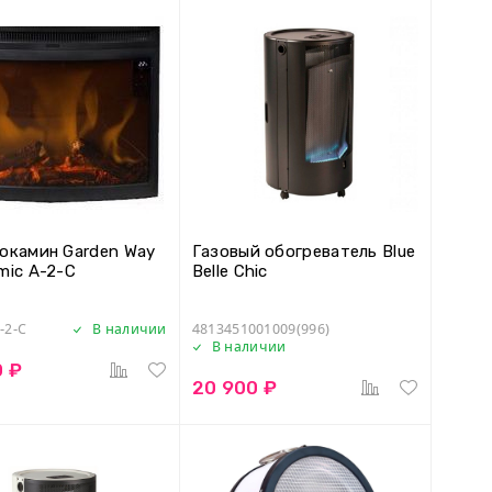
окамин Garden Way
Газовый обогреватель Blue
mic A-2-C
Belle Chic
-2-C
В наличии
4813451001009(996)
В наличии
0 ₽
20 900 ₽