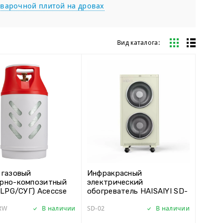
 варочной плитой на дровах
Вид каталога:
 газовый
Инфракрасный
рно-композитный
электрический
 (LPG/СУГ) Aceccse
обогреватель HAISAIYI SD-
ite
02
RW
В наличии
SD-02
В наличии