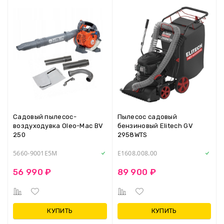
Садовый пылесос-
Пылесос садовый
воздуходувка Oleo-Mac BV
бензиновый Elitech GV
250
2958WTS
5660-9001E5M
E1608.008.00
56 990 ₽
89 900 ₽
КУПИТЬ
КУПИТЬ