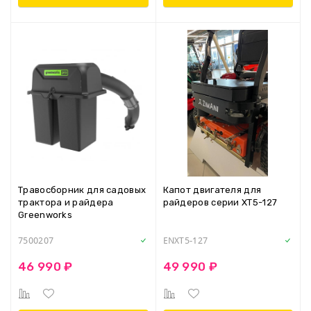
Травосборник для садовых
Капот двигателя для
трактора и райдера
райдеров серии XT5-127
Greenworks
7500207
ENXT5-127
46 990 ₽
49 990 ₽