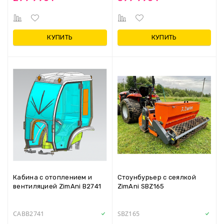
КУПИТЬ
КУПИТЬ
Кабина с отоплением и
Стоунбурьер с сеялкой
вентиляцией ZimAni B2741
ZimAni SBZ165
CABB2741
SBZ165