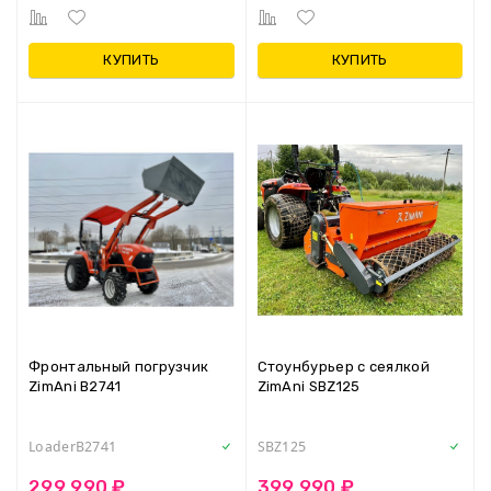
КУПИТЬ
КУПИТЬ
Фронтальный погрузчик
Стоунбурьер с сеялкой
ZimAni B2741
ZimAni SBZ125
LoaderB2741
SBZ125
299 990 ₽
399 990 ₽