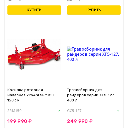
КУПИТЬ
КУПИТЬ
Косилка роторная
Травосборник для
навесная ZimAni SRM150 -
райдеров серии XT5-127,
150 см
400 л
SRM150
GC5-127
199 990 ₽
249 990 ₽