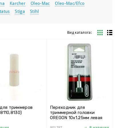
na
Karcher
Oleo-Mac
Oleo-Mac/Efco
tatus
Stiga
Stihl
Вид каталога:
для триммеров
Переходник для
0,8110,8130)
триммерной головки
OREGON 10х1.25мм левая
внутренняя
личии
90178T
В наличии