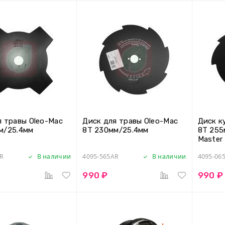
я травы Oleo-Mac
Диск для травы Oleo-Mac
Диск к
м/25.4мм
8T 230мм/25.4мм
8Т 255
Master
R
В наличии
4095-565AR
В наличии
4095-06
990 ₽
990 ₽