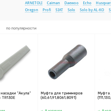
ARNETOLI
Caiman
Daewoo
Echo
Husqvar
Oregon
Profi
SIAT
Solo
Solo by AL-KO
S
по популярности
 насадки "Акула"
Муфта для триммеров
Муфта 
c TR130E
(60,61,91,8061,8091)
(111,13
чии
В наличии
В на