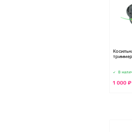
Косильн
триммер
В нали
1 000 ₽