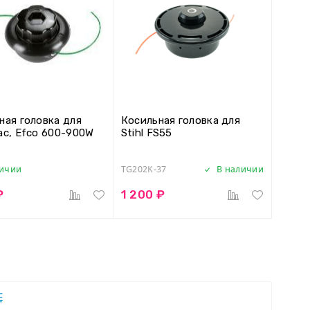
ная головка для
Косильная головка для
ac, Efco 600-900W
Stihl FS55
личии
TG202K-37
В наличии
₽
1 200 ₽
Е