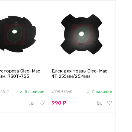
устореза Oleo-Mac
Диск для травы Oleo-Mac
мм, 730Т-755
4T 255мм/25.4мм
5AR-C
В наличии
4095-563AR
В наличии
990 ₽