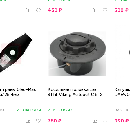
450 ₽
500 ₽
я травы Oleo-Mac
Косильная головка для
Катушк
м/25.4мм
Stihl-Viking Autocut C 5-2
DAEWO
R-C
В наличии
В наличии
DABC 10
750 ₽
990 ₽