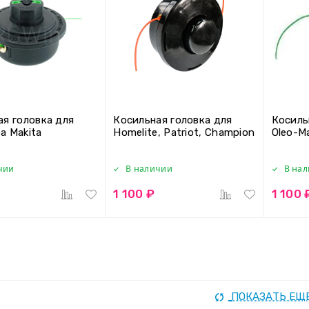
ая головка для
Косильная головка для
Косиль
а Makita
Homelite, Patriot, Champion
Oleo-M
чии
В наличии
В на
1 100 ₽
1 100 
ПОКАЗАТЬ ЕЩ