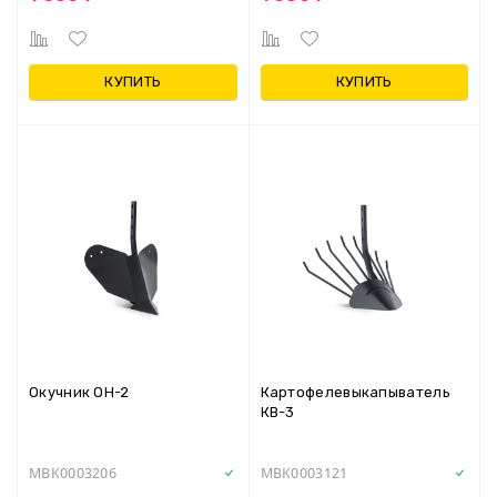
КУПИТЬ
КУПИТЬ
Окучник ОН-2
Картофелевыкапыватель
КВ-3
MBK0003206
MBK0003121