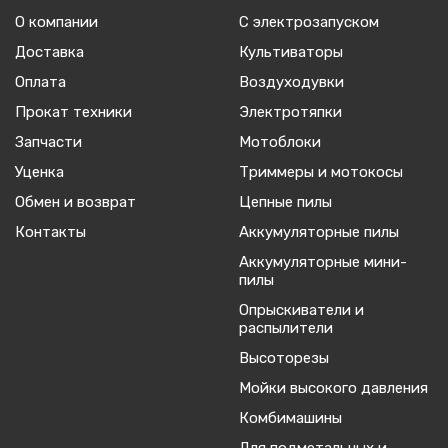
О компании
С электрозапуском
Доставка
Культиваторы
Оплата
Воздуходувки
Прокат техники
Электротяпки
Запчасти
Мотоблоки
Уценка
Триммеры и мотокосы
Обмен и возврат
Цепные пилы
Контакты
Аккумуляторные пилы
Аккумуляторные мини-
пилы
Опрыскиватели и
распылители
Высоторезы
Мойки высокого давления
Комбимашины
Для подметальных и