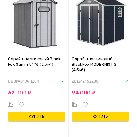
Сарай пластиковый Black
Сарай пластиковый
Fox Summit 4*6 (2,3м²)
BlackFox MODERNIST G
(4,5м²)
DBBPA0406H204
ZDI242192239
62 000 ₽
94 000 ₽
КУПИТЬ
КУПИТЬ