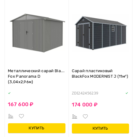
Металлический сарай Black
Сарай пластиковый
Fox Panorama D
BlackFox MODERNIST J (11м²)
(3,04х2,96м)
ZDI242456239
167 600 ₽
174 000 ₽
КУПИТЬ
КУПИТЬ