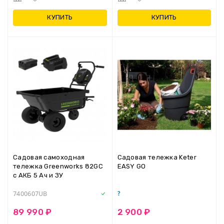
КУПИТЬ
КУПИТЬ
Садовая самоходная
Садовая тележка Keter
тележка Greenworks 82GC
EASY GO
с АКБ 5 Ач и ЗУ
7400607UB
2 900 ₽
89 990 ₽