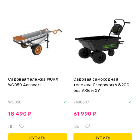
Садовая тележка WORX
Садовая самоходная
WG050 Aerocart
тележка Greenworks 82GC
без АКБ и ЗУ
WG050
7400607
18 490 ₽
61 990 ₽
КУПИТЬ
КУПИТЬ