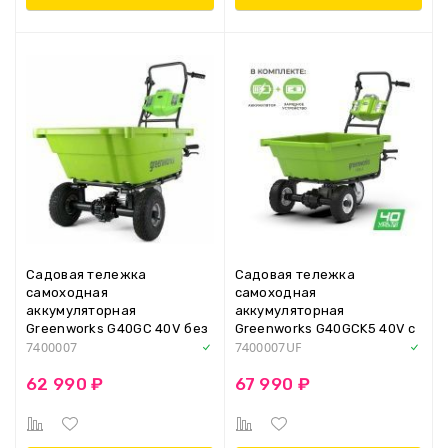
Садовая тележка
Садовая тележка
самоходная
самоходная
аккумуляторная
аккумуляторная
Greenworks G40GC 40V без
Greenworks G40GCK5 40V c
АКБ и ЗУ (7400007)
АКБ 5 Ah и ЗУ (7400007UF)
7400007
7400007UF
62 990 ₽
67 990 ₽