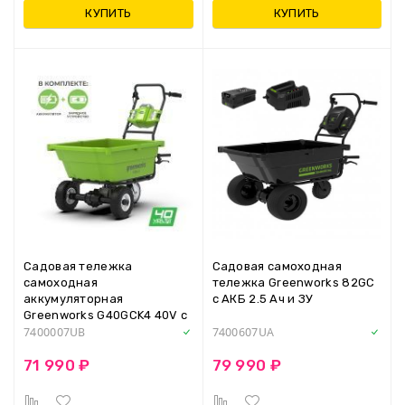
КУПИТЬ
КУПИТЬ
Садовая тележка
Садовая самоходная
самоходная
тележка Greenworks 82GC
аккумуляторная
с АКБ 2.5 Ач и ЗУ
Greenworks G40GCK4 40V c
АКБ 4 Ah и ЗУ (7400007UB)
7400007UB
7400607UA
71 990 ₽
79 990 ₽