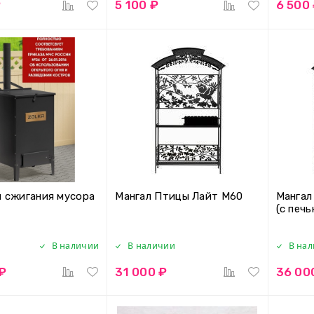
₽
5 100 ₽
6 500
я сжигания мусора
Мангал Птицы Лайт М60
Мангал
(с печь
В наличии
В наличии
В на
 ₽
31 000 ₽
36 00