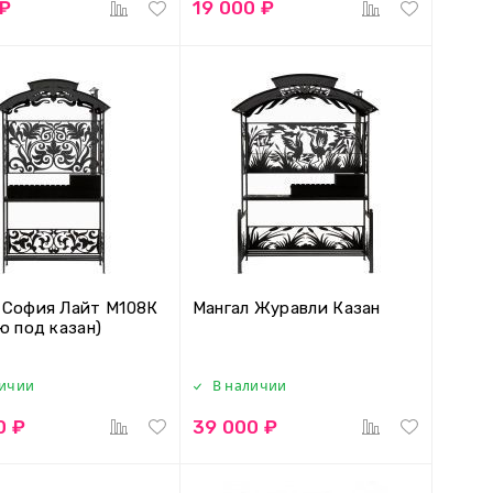
 ₽
19 000 ₽
 София Лайт М108К
Мангал Журавли Казан
ю под казан)
личии
В наличии
0 ₽
39 000 ₽