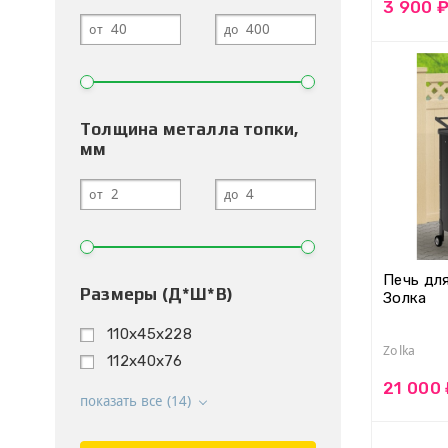
3 900 
от
до
Толщина металла топки,
мм
от
до
Печь дл
Размеры (Д*Ш*В)
Золка
110х45х228
Zolka
112х40х76
21 000
показать все (14)