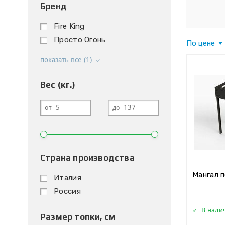
Бренд
Fire King
Просто Огонь
По цене
показать все (1)
Вес (кг.)
от
до
Страна производства
Мангал 
Италия
Россия
В нали
Размер топки, см