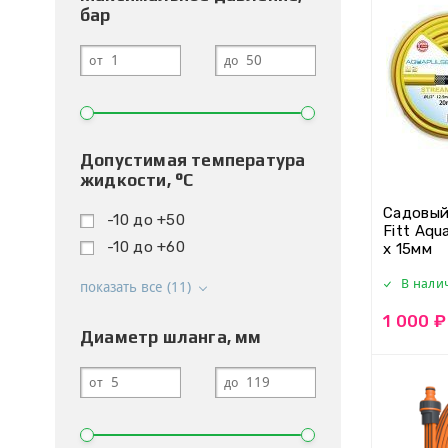
бар
от
до
Допустимая температура
жидкости, °С
Садовый
-10 до +50
Fitt Aqu
-10 до +60
х 15мм
В нали
показать все (11)
1 000 ₽
Диаметр шланга, мм
от
до