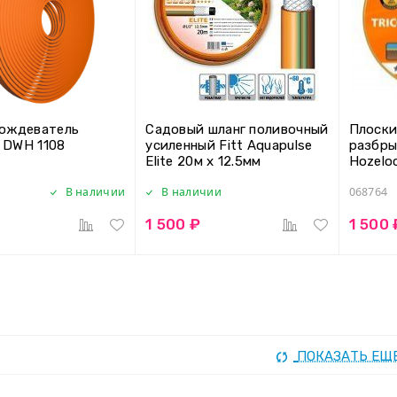
ождеватель
Садовый шланг поливочный
Плоск
DWH 1108
усиленный Fitt Aquapulse
разбры
Elite 20м х 12.5мм
Hozeloc
арт.06
В наличии
В наличии
068764
1 500 ₽
1 500 
ПОКАЗАТЬ ЕЩ