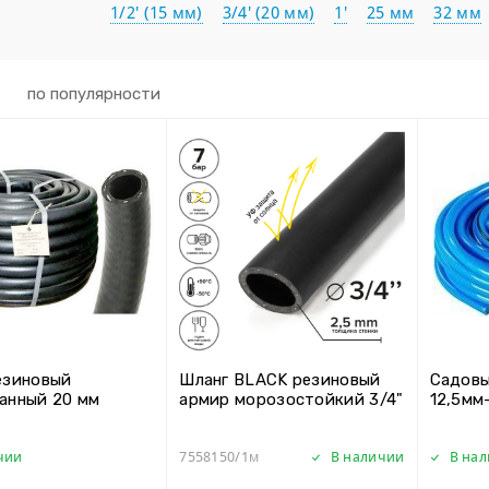
1/2' (15 мм)
3/4' (20 мм)
1'
25 мм
32 мм
по популярности
езиновый
Шланг BLACK резиновый
Садовы
анный 20 мм
армир морозостойкий 3/4"
12,5мм
чии
7558150/1м
В наличии
В на