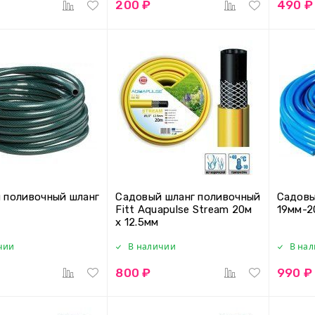
200 ₽
490 ₽
 поливочный шланг
Садовый шланг поливочный
Садовы
.
Fitt Aquapulse Stream 20м
19мм-2
х 12.5мм
чии
В наличии
В на
800 ₽
990 ₽