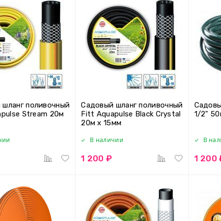
 шланг поливочный
Садовый шланг поливочный
Садовы
apulse Stream 20м
Fitt Aquapulse Black Crystal
1/2" 50
20м х 15мм
чии
В наличии
В на
1 200 ₽
1 200 