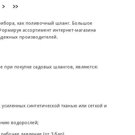
>
>>
рибора, как поливочный шланг. Большое
Формируя ассортимент интернет-магазина
адежных производителей.
 при покупке садовых шлангов, являются:
 усиленных синтетической тканью или сеткой и
анию водорослей;
 рабочее давление (от 3 бар).