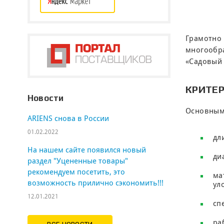
Грамотно 
многообра
«Садовый 
КРИТЕ
Новости
Основными
ARIENS cнова в России
01.02.2022
дл
На нашем сайте появился новый
ди
раздел "Уцененные товары"
рекомендуем посетить, это
ма
возможность прилично сэкономить!!!
ул
12.01.2021
сп
ра