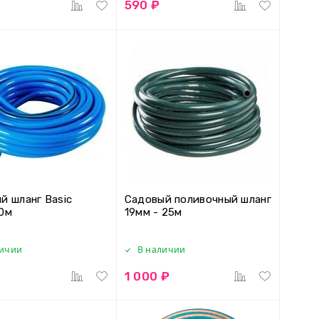
590 ₽
й шланг Basic
Садовый поливочный шланг
0м
19мм - 25м
личии
В наличии
1 000 ₽