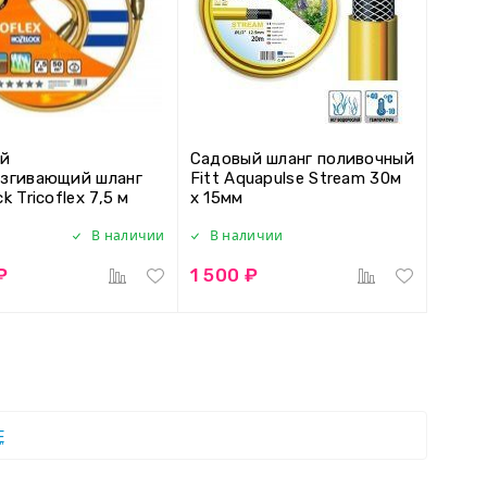
ий
Садовый шланг поливочный
згивающий шланг
Fitt Aquapulse Stream 30м
k Tricoflex 7,5 м
х 15мм
8764
В наличии
В наличии
₽
1 500 ₽
Е