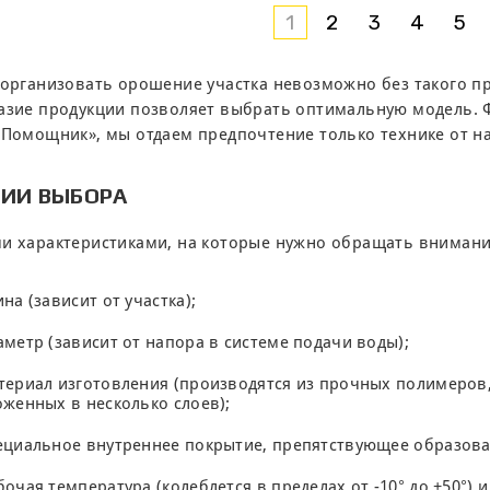
1
2
3
4
5
организовать орошение участка невозможно без такого п
зие продукции позволяет выбрать оптимальную модель. 
Помощник», мы отдаем предпочтение только технике от н
РИИ ВЫБОРА
 характеристиками, на которые нужно обращать внимание
ина (зависит от участка);
аметр (зависит от напора в системе подачи воды);
териал изготовления (производятся из прочных полимеров,
оженных в несколько слоев);
ециальное внутреннее покрытие, препятствующее образов
бочая температура (колеблется в пределах от -10° до +50°) и