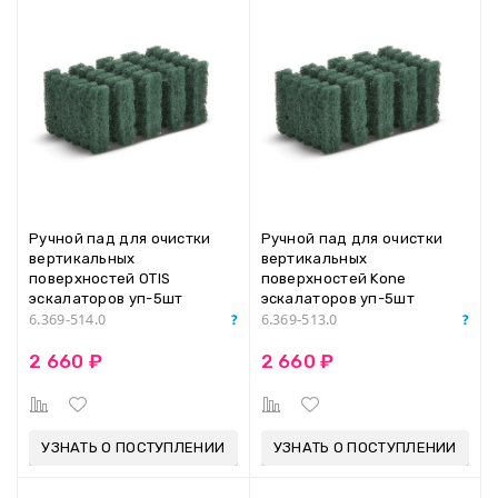
Ручной пад для очистки
Ручной пад для очистки
вертикальных
вертикальных
поверхностей OTIS
поверхностей Kone
эскалаторов уп-5шт
эскалаторов уп-5шт
Karcher 6.369-514.0
Karcher 6.369-513.0
6.369-514.0
6.369-513.0
2 660 ₽
2 660 ₽
УЗНАТЬ О ПОСТУПЛЕНИИ
УЗНАТЬ О ПОСТУПЛЕНИИ