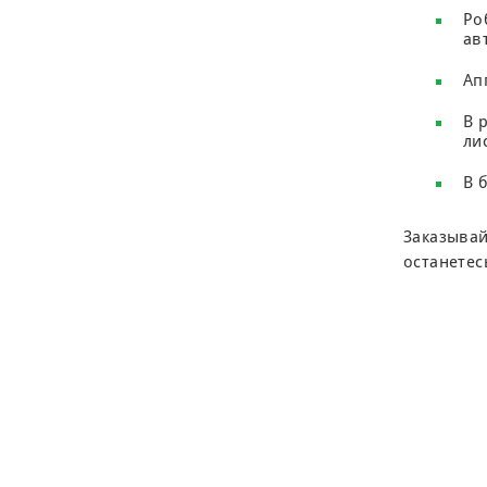
Ро
ав
Ап
В 
ли
В 
Заказывай
останетес