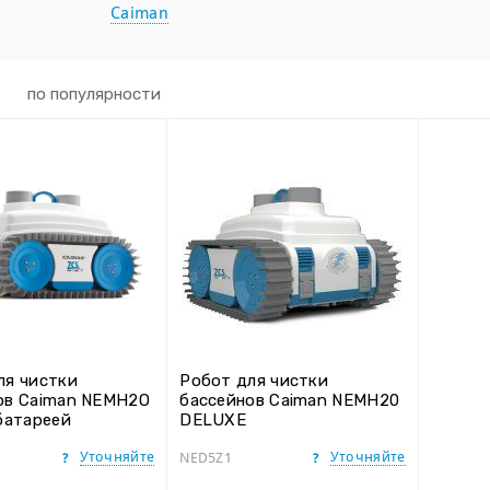
Caiman
по популярности
ля чистки
Робот для чистки
ов Caiman NEMH2O
бассейнов Caiman NEMH20
батареей
DELUXE
Уточняйте
Уточняйте
NED5Z1