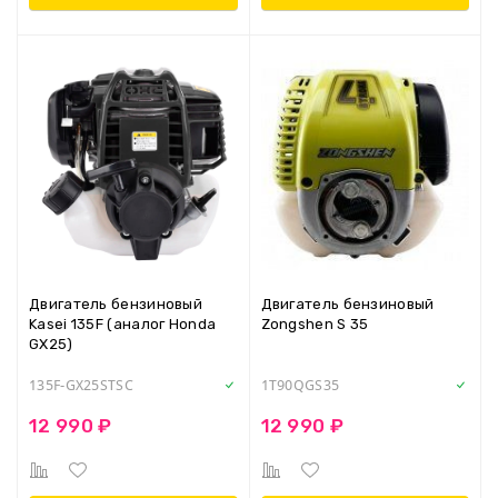
Двигатель бензиновый
Двигатель бензиновый
Kasei 135F (аналог Honda
Zongshen S 35
GX25)
135F-GX25STSC
1T90QGS35
12 990 ₽
12 990 ₽