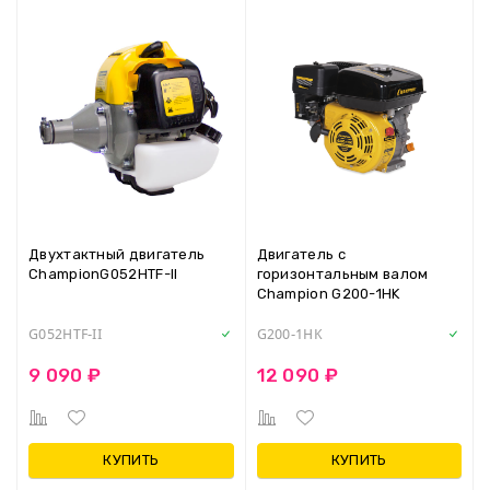
Двухтактный двигатель
Двигатель с
ChampionG052HTF-II
горизонтальным валом
Champion G200-1HK
G052HTF-II
G200-1HK
9 090 ₽
12 090 ₽
КУПИТЬ
КУПИТЬ