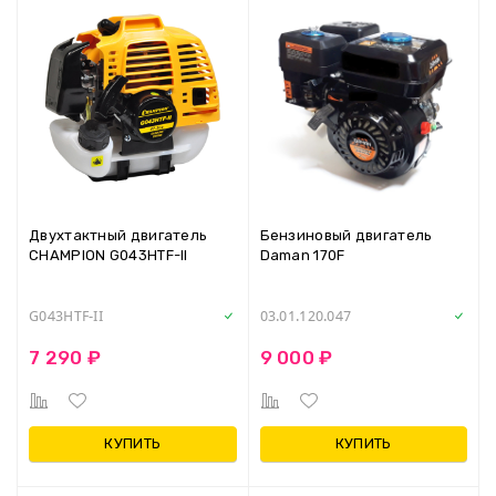
Двухтактный двигатель
Бензиновый двигатель
CHAMPION G043HTF-II
Daman 170F
G043HTF-II
03.01.120.047
7 290 ₽
9 000 ₽
КУПИТЬ
КУПИТЬ