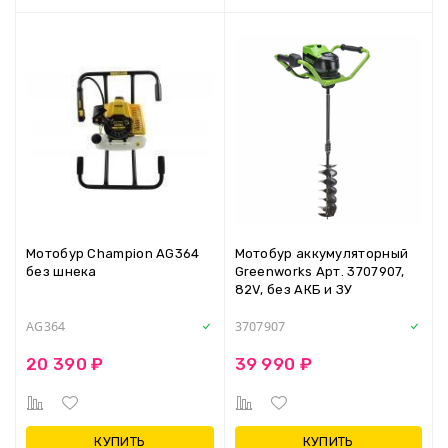
Мотобур Champion AG364
Мотобур аккумуляторный
без шнека
Greenworks Арт. 3707907,
82V, без АКБ и ЗУ
AG364
3707907
20 390 ₽
39 990 ₽
КУПИТЬ
КУПИТЬ