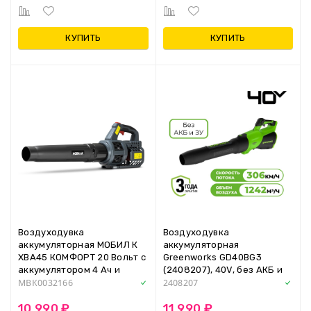
КУПИТЬ
КУПИТЬ
Воздуходувка
Воздуходувка
аккумуляторная МОБИЛ К
аккумуляторная
XBA45 КОМФОРТ 20 Вольт с
Greenworks GD40BG3
аккумулятором 4 Ач и
(2408207), 40V, без АКБ и
зарядным устройством
ЗУ
MBK0032166
2408207
10 990 ₽
11 990 ₽