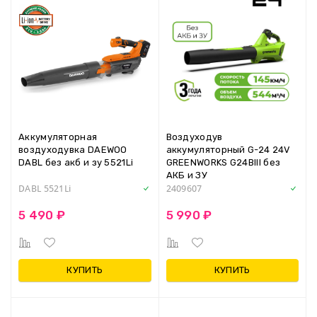
Аккумуляторная
Воздуходув
воздуходувка DAEWOO
аккумуляторный G-24 24V
DABL без акб и зу 5521Li
GREENWORKS G24BIII без
АКБ и ЗУ
DABL 5521Li
2409607
5 490 ₽
5 990 ₽
КУПИТЬ
КУПИТЬ