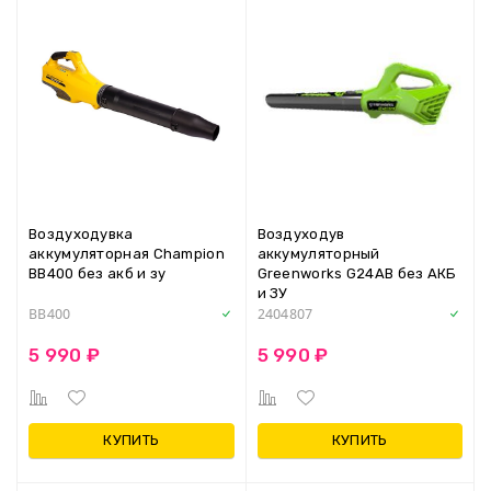
Воздуходувка
Воздуходув
аккумуляторная Champion
аккумуляторный
BB400 без акб и зу
Greenworks G24AB без АКБ
и ЗУ
BB400
2404807
5 990 ₽
5 990 ₽
КУПИТЬ
КУПИТЬ