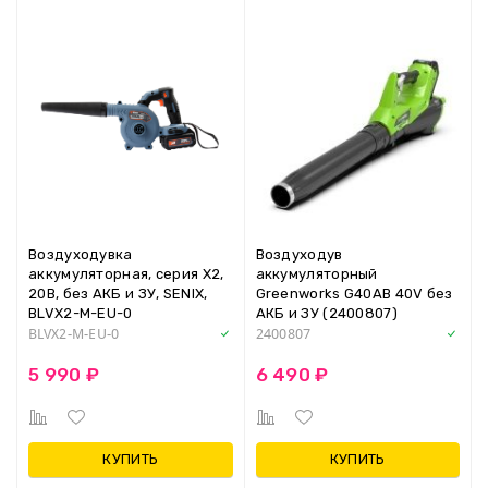
Воздуходувка
Воздуходув
аккумуляторная, серия X2,
аккумуляторный
20В, без АКБ и ЗУ, SENIX,
Greenworks G40AB 40V без
BLVX2-M-EU-0
АКБ и ЗУ (2400807)
BLVX2-M-EU-0
2400807
5 990 ₽
6 490 ₽
КУПИТЬ
КУПИТЬ