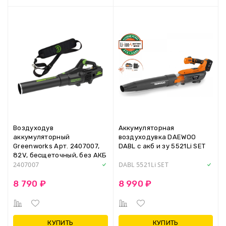
Воздуходув
Аккумуляторная
аккумуляторный
воздуходувка DAEWOO
Greenworks Арт. 2407007,
DABL с акб и зу 5521Li SET
82V, бесщеточный, без АКБ
и ЗУ
2407007
DABL 5521Li SET
8 790 ₽
8 990 ₽
КУПИТЬ
КУПИТЬ