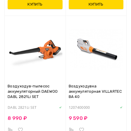
КУПИТЬ
КУПИТЬ
Воздуходув-пылесос
Воздуходувка
аккумуляторный DAEWOO
аккумуляторная VILLARTEC
DABL 2821Li SET
BA 40
DABL 2821Li SET
1207400000
8 990 ₽
9 590 ₽