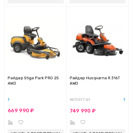
Райдер Stiga Park PRO 25
Райдер Husqvarna R 316Т
4WD
AWD
9672917-01
669 990 ₽
749 990 ₽