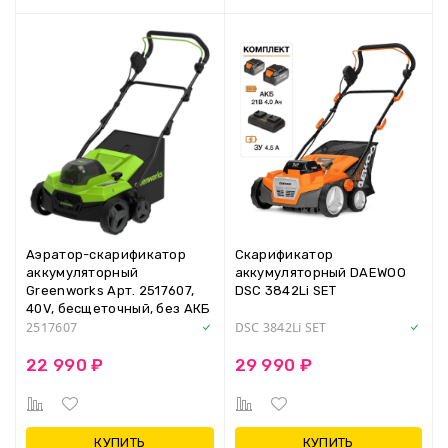
Аэратор-скарификатор
Скарификатор
аккумуляторный
аккумуляторный DAEWOO
Greenworks Арт. 2517607,
DSC 3842Li SET
40V, бесщеточный, без АКБ
и ЗУ
2517607
DSC 3842Li SET
22 990 ₽
29 990 ₽
КУПИТЬ
КУПИТЬ