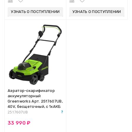
УЗНАТЬ О ПОСТУПЛЕНИИ
УЗНАТЬ О ПОСТУПЛЕНИИ
Аэратор-скарификатор
аккумуляторный
Greenworks Арт. 2517607UB,
40V, бесщеточный, c 1хАКБ
4Ач и ЗУ
2517607UB
33 990 ₽