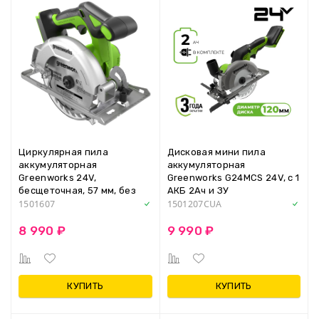
Циркулярная пила
Дисковая мини пила
аккумуляторная
аккумуляторная
Greenworks 24V,
Greenworks G24MCS 24V, с 1
бесщеточная, 57 мм, без
АКБ 2Ач и ЗУ
АКБ и ЗУ
1501607
1501207CUA
8 990 ₽
9 990 ₽
КУПИТЬ
КУПИТЬ