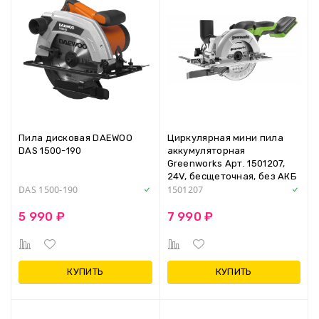
Пила дисковая DAEWOO
Циркулярная мини пила
DAS 1500-190
аккумуляторная
Greenworks Арт. 1501207,
24V, бесщеточная, без АКБ
и ЗУ
DAS 1500-190
1501207
5 990 ₽
7 990 ₽
КУПИТЬ
КУПИТЬ