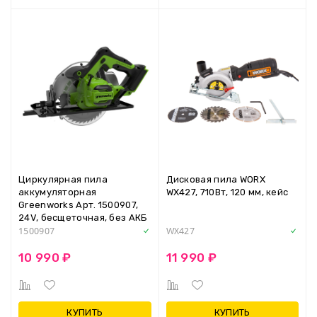
Циркулярная пила
Дисковая пила WORX
аккумуляторная
WX427, 710Вт, 120 мм, кейс
Greenworks Арт. 1500907,
24V, бесщеточная, без АКБ
и ЗУ
1500907
WX427
10 990 ₽
11 990 ₽
КУПИТЬ
КУПИТЬ