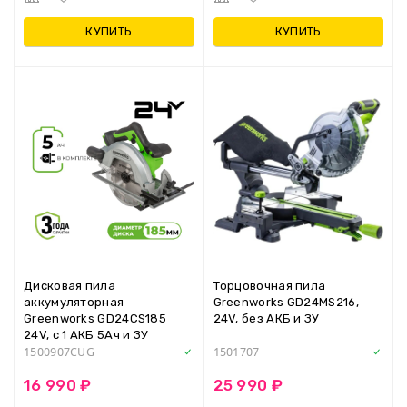
КУПИТЬ
КУПИТЬ
Дисковая пила
Торцовочная пила
аккумуляторная
Greenworks GD24MS216,
Greenworks GD24CS185
24V, без АКБ и ЗУ
24V, с 1 АКБ 5Ач и ЗУ
1500907CUG
1501707
16 990 ₽
25 990 ₽