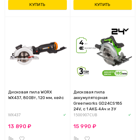
КУПИТЬ
КУПИТЬ
Дисковая пила WORX
Дисковая пила
WX437, 800Вт, 120 мм, кейс
аккумуляторная
Greenworks GD24CS185
24V, с 1 АКБ 4Ач и ЗУ
WX437
1500907CUB
13 890 ₽
15 990 ₽